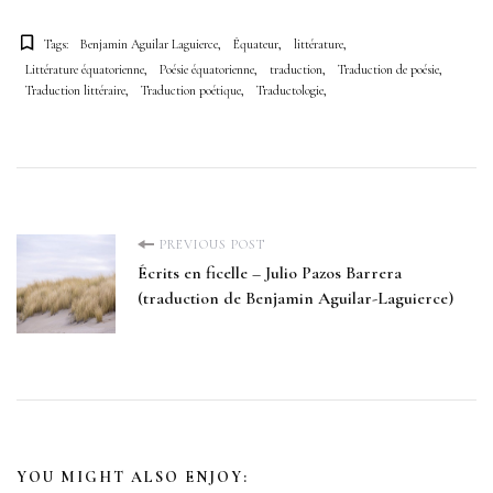
Tags:
Benjamin Aguilar Laguierce
Équateur
littérature
Littérature équatorienne
Poésie équatorienne
traduction
Traduction de poésie
Traduction littéraire
Traduction poétique
Traductologie
P
PREVIOUS POST
Écrits en ficelle – Julio Pazos Barrera
(traduction de Benjamin Aguilar-Laguierce)
o
s
t
N
YOU MIGHT ALSO ENJOY: