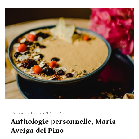
a
v
i
g
a
t
i
o
EXTRAITS DE TRADUCTIONS
Anthologie personnelle, María
n
Aveiga del Pino