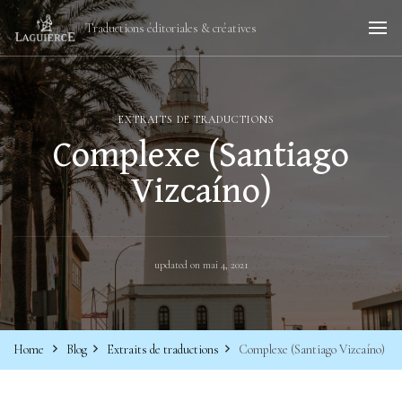
Traductions éditoriales & créatives
EXTRAITS DE TRADUCTIONS
Complexe (Santiago
Vizcaíno)
updated on
mai 4, 2021
Home
Blog
Extraits de traductions
Complexe (Santiago Vizcaíno)