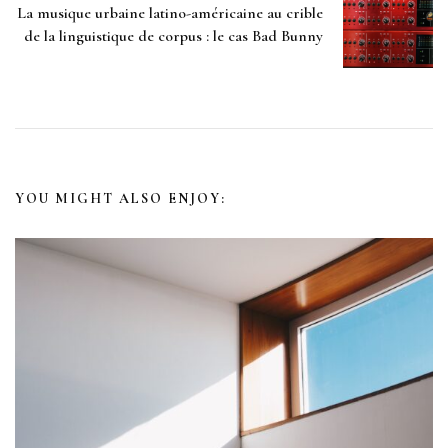
s
La musique urbaine latino-américaine au crible
de la linguistique de corpus : le cas Bad Bunny
t
N
a
v
YOU MIGHT ALSO ENJOY:
i
g
a
t