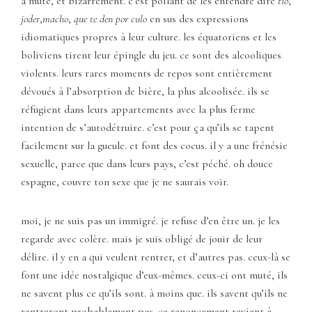
a muté, et bizarrement. c’est poilant de les entendre dire
tío
,
joder
,
macho
,
que te den por culo
en sus des expressions
idiomatiques propres à leur culture. les équatoriens et les
boliviens tirent leur épingle du jeu. ce sont des alcooliques
violents. leurs rares moments de repos sont entièrement
dévoués à l’absorption de bière, la plus alcoolisée. ils se
réfugient dans leurs appartements avec la plus ferme
intention de s’autodétruire. c’est pour ça qu’ils se tapent
facilement sur la gueule. et font des cocus. il y a une frénésie
sexuelle, parce que dans leurs pays, c’est péché. oh douce
espagne, couvre ton sexe que je ne saurais voir.
moi, je ne suis pas un immigré. je refuse d’en être un. je les
regarde avec colère. mais je suis obligé de jouir de leur
délire. il y en a qui veulent rentrer, et d’autres pas. ceux-là se
font une idée nostalgique d’eux-mêmes. ceux-ci ont muté, ils
ne savent plus ce qu’ils sont. à moins que. ils savent qu’ils ne
rentreront probablement pas. ce renoncement revient à