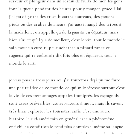
serveur et plongeur dans un restau de fruits de mer. les gens
font la queue pendant des heures pour y manger. grâce à lui
j’ai pu déguster des trucs bizarres couteaux, des pouces-
pieds ou des crabes dormeurs. j’ai aussi mangé des tripes à
la madrilène, on appelle ça de la
guatita
en équateur. mais
bien sûr, ce qu’il y a de meilleur, c’est le vin. tout le monde le
sait. pour un euro tu peux acheter un pinard rance et
rugueux qui te coûterait dix fois plus en équateur. tout le
monde le sait.
je vais passer trois jours ici. j’ai toutefois déjà pu me faire
une petite idée de ce monde. ce qui m’intéresse surtout c’est
la vie de ces personnages appelés immigrés. les espagnols
sont assez prévisibles. conservateurs à mort. mais ils savent
très bien exploiter les touristes. enfin c’est une autre
histoire. le sud-américain en général est un phénomène
enrichi. sa condition le rend plus complexe. même sa langue