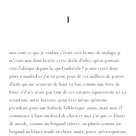
I
moi tout ce que je voulais c’était voir la mer de malaga. je
m’étais mis dans la tête cette drôle d’idée, qu’on pouvait
voir l’afrique depuis là. quel imbécile ! je suis resté deux
jours à madrid et j’ai eu peur. peur de ces milliers de paires
d’œils qui me scrutent de haut en bas comme une bête de
foire. s’il n’y avait pas tant de ces satanés équatoriens ici ça
serait une autre histoire. peut-être même qu’on me
prendrait pour une babiole folklorique. ouais, mais non. il
commence à faire un froid de chien et moi j’ai que ce blazer
de merde, comme un brigand cultivé. ou plutôt comme un
brigand au blazer made in china. ouais, parce qu’en équateur,