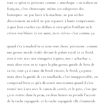
tout ce qu’on te présente comme « amerloque » ou italien ou
français, c’est chinetoque. même ces saloperies des
boutiques : ne pas laver à la machine. ne pas sécher
directement au soleil. ne pas repasser à haute température.
à quoi bon cracher 150 dollars si rien qu’en l’enfilant tu le
crèves ton blazer. et toi aussi, tu te crèves. c’est comme ça.
quand t’es à madrid tu te sens tout chose. précisons : comme
une grosse merde étalée devant le palais royal. et ce froid,
rien à voir avec nos simagrées à quito, nos « achachay »,
mais alors rien. tu te tapes la plus grosse gueule de bois de
ta vie, tout ça à cause du froid. encore, le froid, ça passe.
mais alors la gueule de ces nasillards, c’est insupportable, on
comprend bien ce qu’a dû sentir moctezuma quand il s’est
trouvé nez à nez avec le canon de cortés. et le pire, c’est que
ça te rentre dans la peau, en deux heures tu prends l’accent
de la vache espagnole. et la vache espagnole elle t’emmerde.