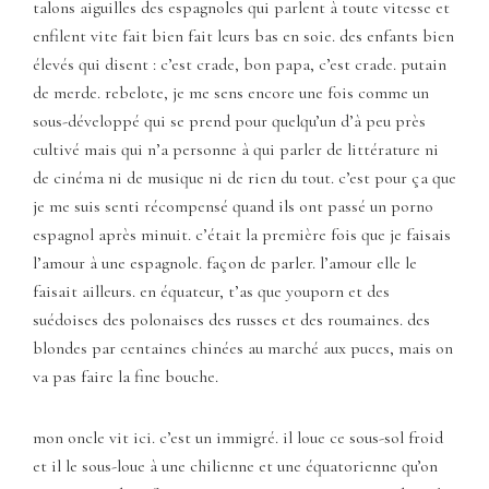
talons aiguilles des espagnoles qui parlent à toute vitesse et
enfilent vite fait bien fait leurs bas en soie. des enfants bien
élevés qui disent : c’est crade, bon papa, c’est crade. putain
de merde. rebelote, je me sens encore une fois comme un
sous-développé qui se prend pour quelqu’un d’à peu près
cultivé mais qui n’a personne à qui parler de littérature ni
de cinéma ni de musique ni de rien du tout. c’est pour ça que
je me suis senti récompensé quand ils ont passé un porno
espagnol après minuit. c’était la première fois que je faisais
l’amour à une espagnole. façon de parler. l’amour elle le
faisait ailleurs. en équateur, t’as que youporn et des
suédoises des polonaises des russes et des roumaines. des
blondes par centaines chinées au marché aux puces, mais on
va pas faire la fine bouche.
mon oncle vit ici. c’est un immigré. il loue ce sous-sol froid
et il le sous-loue à une chilienne et une équatorienne qu’on