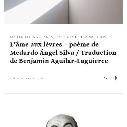
i
o
n
LES FEUILLETS VOLANTS
EXTRAITS DE TRADUCTIONS
L’âme aux lèvres – poème de
Medardo Ángel Silva / Traduction
de Benjamin Aguilar-Laguierce
Voir
updated on
octobre 19, 2022