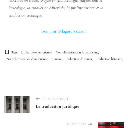
(doctorat en traductologie) en traductologie, linguistique et
lexicologie, la traduction éditoriale, la jurilinguistique et la
traduction technique.
benjamin@laguierce.com
Tags:
Littérature équatorienne
Nouvelle génération équatorienne
Nouvelle narration équatorienne
Roman
Traduction de roman
Traduction littéraire
P
PREVIOUS POST
La traduction juridique
o
NEXT POST