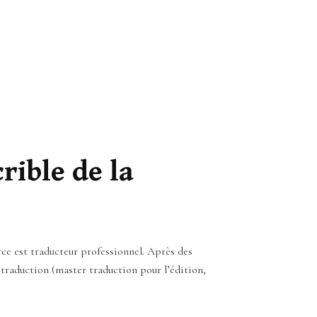
rible de la
rce est traducteur professionnel. Après des
 traduction (master traduction pour l’édition,