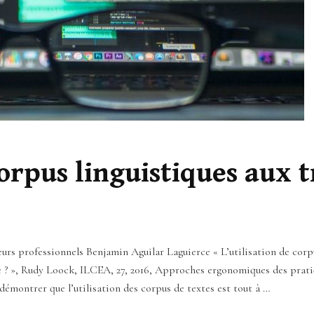
orpus linguistiques aux 
urs professionnels Benjamin Aguilar Laguierce « L’utilisation de corp
e ? », Rudy Loock, ILCEA, 27, 2016, Approches ergonomiques des prati
émontrer que l’utilisation des corpus de textes est tout à …