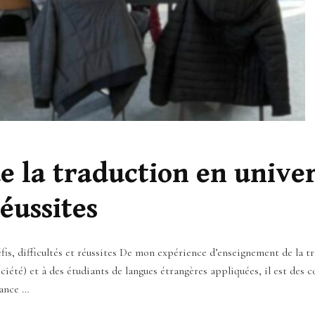
la traduction en universi
réussites
éfis, difficultés et réussites De mon expérience d’enseignement de la t
iété) et à des étudiants de langues étrangères appliquées, il est des 
rance …