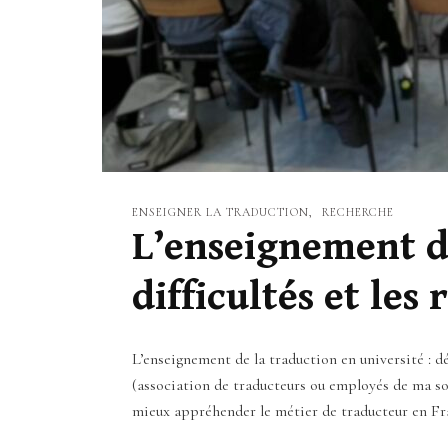
ENSEIGNER LA TRADUCTION
RECHERCHE
L’enseignement de 
difficultés et les 
L’enseignement de la traduction en université : d
(association de traducteurs ou employés de ma soc
mieux appréhender le métier de traducteur en F