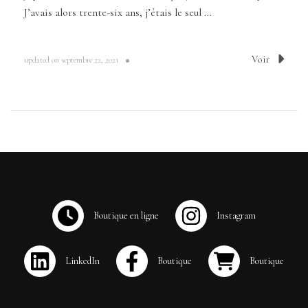
J’avais alors trente-six ans, j’étais le seul …
Voir
updated on
septembre 22, 2021