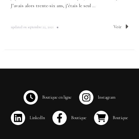
J’avais alors trente-six ans, j’étais le seul …
Voir
updated on
septembre 22, 2021