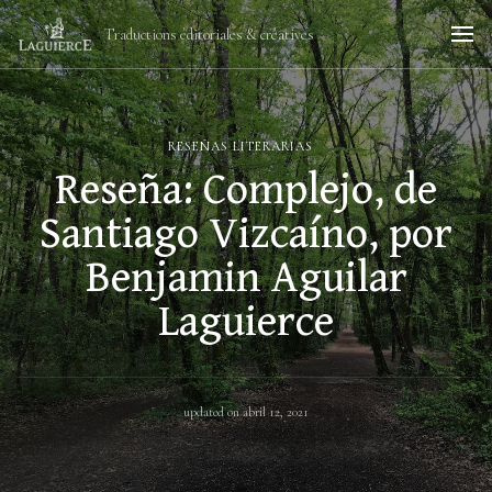
Traductions éditoriales & créatives
RESEÑAS LITERARIAS
Reseña: Complejo, de
Santiago Vizcaíno, por
Benjamin Aguilar
Laguierce
updated on
abril 12, 2021