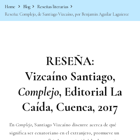
Home
Blog
Reseñas literarias
Reseña: Complejo, de Santiago Vizcaíno, por Benjamin Aguilar Laguierce
RESEÑA:
Vizcaíno Santiago,
Complejo
, Editorial La
Caída, Cuenca, 2017
En
Complejo
, Santiago Vizcaíno discurre acerca de qué
significa ser ecuatoriano en el extranjero, promueve un