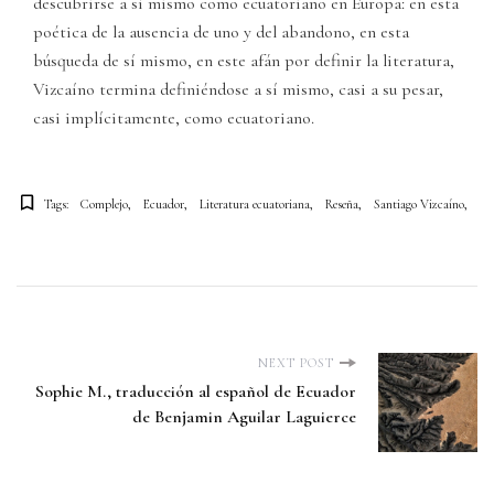
descubrirse a sí mismo como ecuatoriano en Europa: en esta
poética de la ausencia de uno y del abandono, en esta
búsqueda de sí mismo, en este afán por definir la literatura,
Vizcaíno termina definiéndose a sí mismo, casi a su pesar,
casi implícitamente, como ecuatoriano.
Tags:
Complejo
Ecuador
Literatura ecuatoriana
Reseña
Santiago Vizcaíno
P
NEXT POST
Sophie M., traducción al español de Ecuador
de Benjamin Aguilar Laguierce
o
s