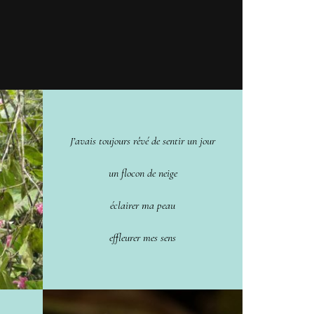
J’avais toujours rêvé de sentir un jour
un flocon de neige
éclairer ma peau
effleurer mes sens